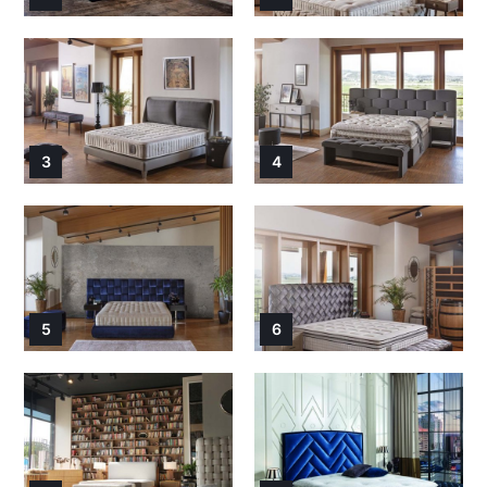
3
4
5
6